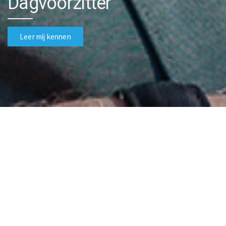
P
r
o
c
e
s
b
e
g
e
l
e
i
d
e
r
Leer mij kennen
Berend Henk Huizing